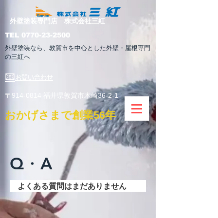
外壁塗装専門店 株式会社三紅
TEL
0770-23-2500
外壁塗装なら、敦賀市を中心とした外壁・屋根専門
の三紅へ
📧
お問い合わせ
​〒914-0814 福井県敦賀市木崎36-2-1
​おかげさまで創業56年
​Q・A
よくある質問はまだありません