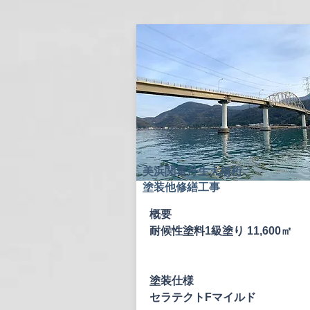
美浜関電丹生大橋桁
塗装他修繕工事
概要
耐候性塗料1級塗り 11,600㎡
塗装仕様
セラテクトFマイルド