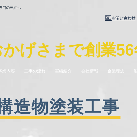
専門の三紅へ
📧
お問い合わせ
​おかげさまで創業56
事業内容
工事の流れ
実績紹介
会社情報
企業理念
構造物塗装工事