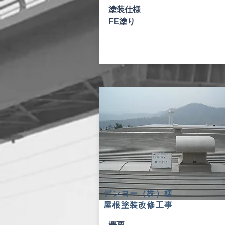
塗装仕様
FE塗り
デンヨー（株）様
​屋根塗装改修工事