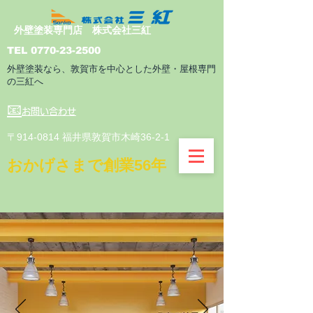
外壁塗装専門店 株式会社三紅
TEL
0770-23-2500
外壁塗装なら、敦賀市を中心とした外壁・屋根専門
の三紅へ
📧
お問い合わせ
​〒914-0814 福井県敦賀市木崎36-2-1
​おかげさまで創業56年