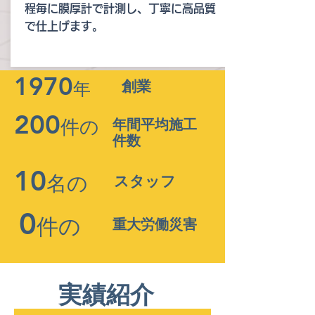
程毎に膜厚計で計測し、丁寧に高品質
で仕上げます。
1970
年
​創業
200
件の
年間平均施工
件数
10
名の
​スタッフ
0
件
の
重大​労働災害
実績紹介